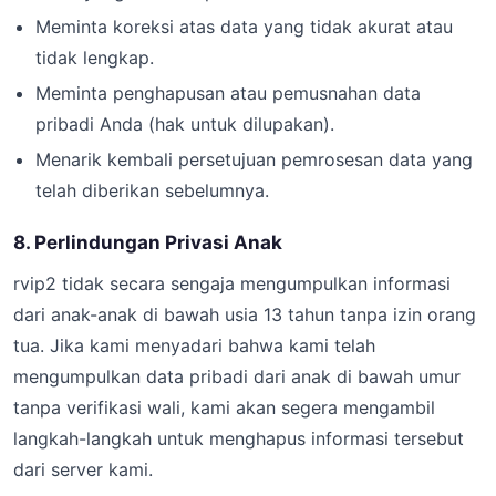
Meminta koreksi atas data yang tidak akurat atau
tidak lengkap.
Meminta penghapusan atau pemusnahan data
pribadi Anda (hak untuk dilupakan).
Menarik kembali persetujuan pemrosesan data yang
telah diberikan sebelumnya.
8. Perlindungan Privasi Anak
rvip2 tidak secara sengaja mengumpulkan informasi
dari anak-anak di bawah usia 13 tahun tanpa izin orang
tua. Jika kami menyadari bahwa kami telah
mengumpulkan data pribadi dari anak di bawah umur
tanpa verifikasi wali, kami akan segera mengambil
langkah-langkah untuk menghapus informasi tersebut
dari server kami.