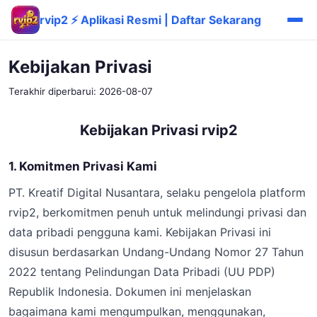
rvip2 ⚡ Aplikasi Resmi | Daftar Sekarang
Kebijakan Privasi
Terakhir diperbarui: 2026-08-07
Kebijakan Privasi rvip2
1. Komitmen Privasi Kami
PT. Kreatif Digital Nusantara, selaku pengelola platform
rvip2, berkomitmen penuh untuk melindungi privasi dan
data pribadi pengguna kami. Kebijakan Privasi ini
disusun berdasarkan Undang-Undang Nomor 27 Tahun
2022 tentang Pelindungan Data Pribadi (UU PDP)
Republik Indonesia. Dokumen ini menjelaskan
bagaimana kami mengumpulkan, menggunakan,