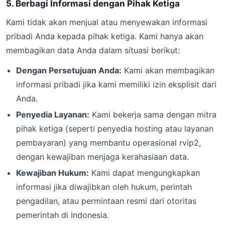
5. Berbagi Informasi dengan Pihak Ketiga
Kami tidak akan menjual atau menyewakan informasi
pribadi Anda kepada pihak ketiga. Kami hanya akan
membagikan data Anda dalam situasi berikut:
Dengan Persetujuan Anda:
Kami akan membagikan
informasi pribadi jika kami memiliki izin eksplisit dari
Anda.
Penyedia Layanan:
Kami bekerja sama dengan mitra
pihak ketiga (seperti penyedia hosting atau layanan
pembayaran) yang membantu operasional rvip2,
dengan kewajiban menjaga kerahasiaan data.
Kewajiban Hukum:
Kami dapat mengungkapkan
informasi jika diwajibkan oleh hukum, perintah
pengadilan, atau permintaan resmi dari otoritas
pemerintah di Indonesia.