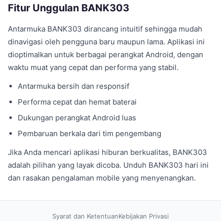
Fitur Unggulan BANK303
Antarmuka BANK303 dirancang intuitif sehingga mudah
dinavigasi oleh pengguna baru maupun lama. Aplikasi ini
dioptimalkan untuk berbagai perangkat Android, dengan
waktu muat yang cepat dan performa yang stabil.
Antarmuka bersih dan responsif
Performa cepat dan hemat baterai
Dukungan perangkat Android luas
Pembaruan berkala dari tim pengembang
Jika Anda mencari aplikasi hiburan berkualitas, BANK303
adalah pilihan yang layak dicoba. Unduh BANK303 hari ini
dan rasakan pengalaman mobile yang menyenangkan.
Syarat dan Ketentuan
Kebijakan Privasi