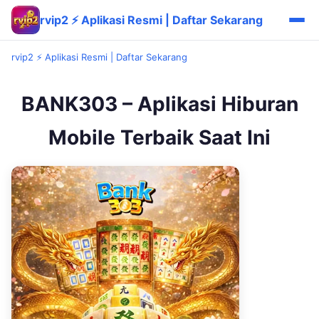
rvip2 ⚡ Aplikasi Resmi | Daftar Sekarang
rvip2 ⚡ Aplikasi Resmi | Daftar Sekarang
BANK303 – Aplikasi Hiburan
Mobile Terbaik Saat Ini